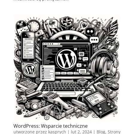
WordPress: Wsparcie techniczne
utworzone przez
kasprych
|
lut 2, 2024
|
Blog
,
Strony