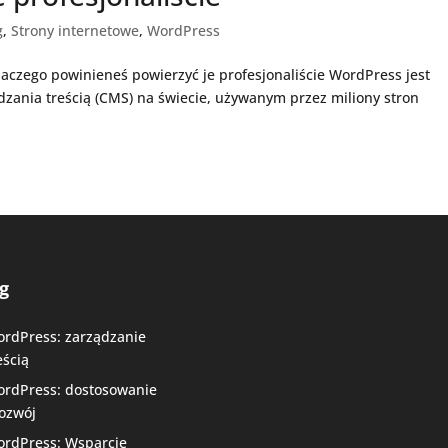
g
,
Strony internetowe
,
WordPress
laczego powinieneś powierzyć je profesjonaliście WordPress jest
zania treścią (CMS) na świecie, używanym przez miliony stron
g
rdPress: zarządzanie
eścią
rdPress: dostosowanie
rozwój
rdPress: Wsparcie