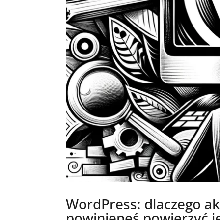
WordPress: dlaczego akt
powinieneś powierzyć je