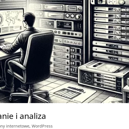
ie i analiza
ony internetowe
,
WordPress