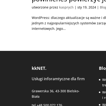
utworzone przez
kasprych
|
sty 19, 2024
|
Blo
WordPress: dlaczego aktualizacje są ważne i d
jednym z najpopularniejszych systemów zarząd
internetowych. Jego...
kkNET.
Blo
Usługi inforamtyczne dla firm
Wo
tr
Grawerska 36, 43-300 Bielsko-
Wo
Biała
i 
Wo
tel +48 500 072 176