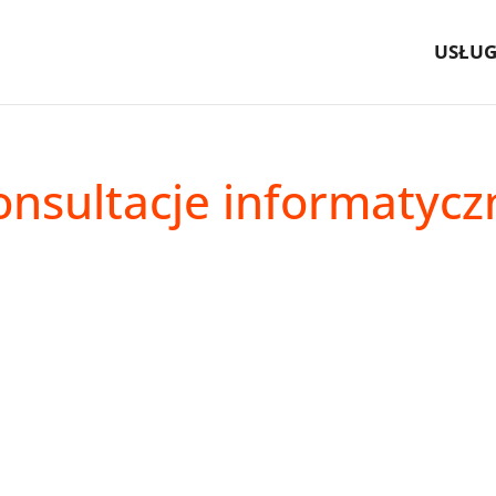
USŁUG
onsultacje informatycz